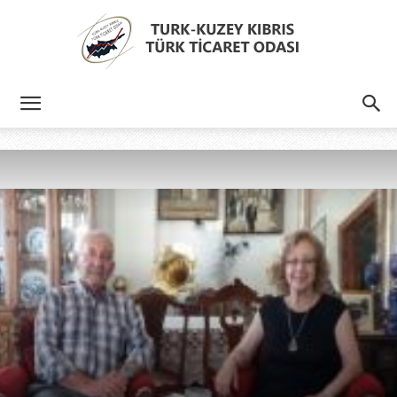
Türk
Kıbrıs
Türk
Ticaret