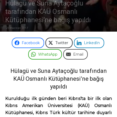
Hülagü ve Suna Aytaçoğlu
tarafından KAÜ Osmanlı
Odası
Kütüphanesi’ne bağış yapıldı
23 Haziran 2017
Facebook
Twitter
LinkedIn
WhatsApp
Email
Hülagü ve Suna Aytaçoğlu tarafından
KAÜ Osmanlı Kütüphanesi’ne bağış
yapıldı
Kurulduğu ilk günden beri Kıbrıs’ta bir ilk olan
Kıbrıs Amerikan Üniversitesi (KAÜ) Osmanlı
Kütüphanesi, Kıbrıs Türk kültür tarihine duyarlı