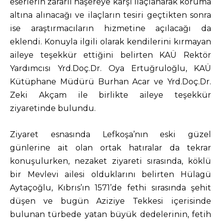
eserlerin zararlı haşereye karşı ilaçlanarak koruma
altına alınacağı ve ilaçların tesiri geçtikten sonra
ise araştırmacıların hizmetine açılacağı da
eklendi. Konuyla ilgili olarak kendilerini kırmayan
aileye teşekkür ettiğini belirten KAÜ Rektör
Yardımcısı Yrd.Doç.Dr. Oya Ertuğruloğlu, KAÜ
Kütüphane Müdürü Burhan Acar ve Yrd.Doç.Dr.
Zeki Akçam ile birlikte aileye teşekkür
ziyaretinde bulundu.
Ziyaret esnasında Lefkoşa’nın eski güzel
günlerine ait olan ortak hatıralar da tekrar
konuşulurken, nezaket ziyareti sırasında, köklü
bir Mevlevi ailesi olduklarını belirten Hülagü
Aytaçoğlu, Kıbrıs’ın 1571’de fethi sırasında şehit
düşen ve bugün Aziziye Tekkesi içerisinde
bulunan türbede yatan büyük dedelerinin, fetih