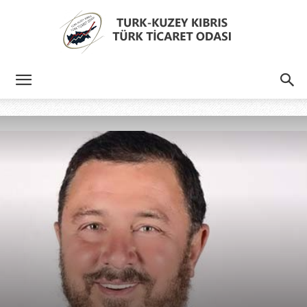
Türk
Kıbrıs
Türk
Ticaret