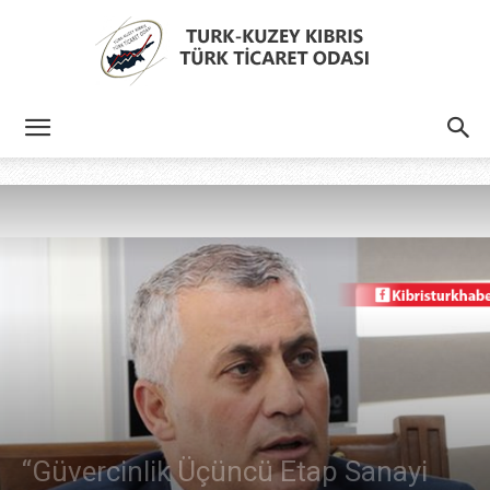
Türk
Kıbrıs
Türk
Ticaret
“Güvercinlik Üçüncü Etap Sanayi