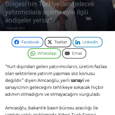
Bölgesi’nin Türkiye’den gelecek
yatırımcılara açılmasıyla ilgili
Odası
endişeler yersiz”
15 Aralık 2024
Facebook
Twitter
LinkedIn
WhatsApp
Email
“Yurt dışından gelen yatırımcıların, üretim fazlası
olan sektörlere yatırım yapması söz konusu
değildir” diyen Amcaoğlu, yerli
sanayi
ve
sanayicinin geleceğini tehlikeye sokacak hiçbir
adımın olmadığını ve olmayacağını vurguladı.
Amcaoğlu, bakanlık basın bürosu aracılığı ile
yaptığı yazılı açıklamada, Kıbrıs Türk Sanayi