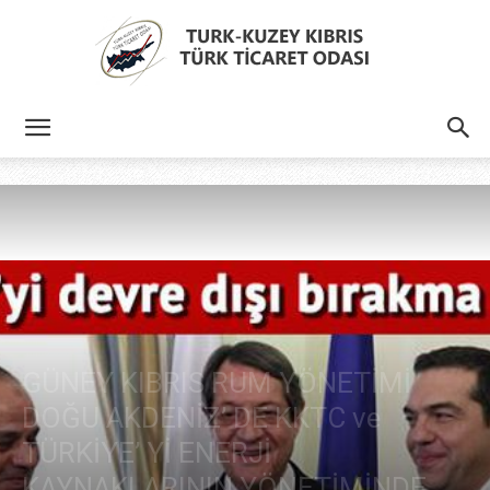
Türk
Kıbrıs
Türk
GÜNEY KIBRIS RUM YÖNETİMİ
DOĞU AKDENİZ’ DE KKTC ve
Ticaret
TÜRKİYE’ Yİ ENERJİ
KAYNAKLARININ YÖNETİMİNDE