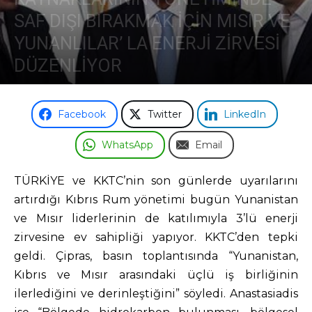
SAF DIŞI BIRAKMAK İÇİN MISIR VE
Odası
YUNANLILAR’ LA ENERJİ ZİRVESİ
DÜZENLİYOR
22 Kasım 2017
Facebook
Twitter
LinkedIn
WhatsApp
Email
TÜRKİYE ve KKTC’nin son günlerde uyarılarını
artırdığı Kıbrıs Rum yönetimi bugün Yunanistan
ve Mısır liderlerinin de katılımıyla 3’lü enerji
zirvesine ev sahipliği yapıyor. KKTC’den tepki
geldi. Çipras, basın toplantısında “Yunanistan,
Kıbrıs ve Mısır arasındaki üçlü iş birliğinin
ilerlediğini ve derinleştiğini” söyledi. Anastasiadis