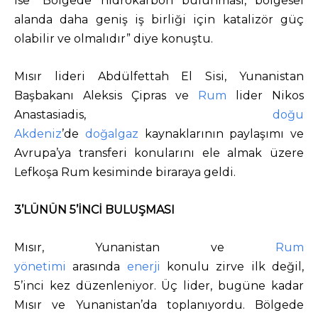
ise “Bölgede hidrokarbon bulunması, bölgesel
alanda daha geniş iş birliği için katalizör güç
olabilir ve olmalıdır” diye konuştu.
Mısır lideri Abdülfettah El Sisi, Yunanistan
Başbakanı Aleksis Çipras ve
Rum
lider Nikos
Anastasiadis,
doğu
Akdeniz
’de
doğalgaz
kaynaklarının paylaşımı ve
Avrupa’ya transferi konularını ele almak üzere
Lefkoşa Rum kesiminde biraraya geldi.
3’LÜNÜN 5’İNCİ BULUŞMASI
Mısır, Yunanistan ve
Rum
yönetimi
arasında
enerji
konulu zirve ilk değil,
5’inci kez düzenleniyor. Üç lider, bugüne kadar
Mısır ve Yunanistan’da toplanıyordu. Bölgede