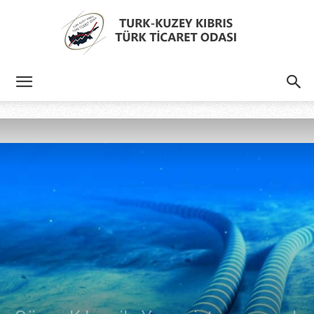
Türk
Kıbrıs
Türk
Ticaret