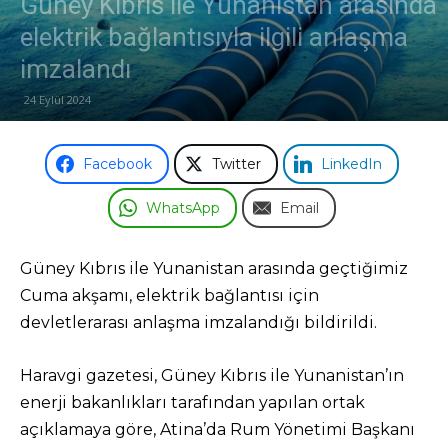
Güney Kıbrıs ile Yunanistan arasında
elektrik bağlantısıyla ilgili anlaşma
Odası
imzalandı
24 Eylül 2024
Facebook
Twitter
LinkedIn
WhatsApp
Email
Güney Kıbrıs ile Yunanistan arasında geçtiğimiz
Cuma akşamı, elektrik bağlantısı için
devletlerarası anlaşma imzalandığı bildirildi.
Haravgi gazetesi, Güney Kıbrıs ile Yunanistan’ın
enerji bakanlıkları tarafından yapılan ortak
açıklamaya göre, Atina’da Rum Yönetimi Başkanı