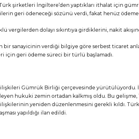
rk şirketleri İngiltere’den yaptıkları ithalat için gü
rgilerin geri ödeneceği sözünü verdi, fakat henüz ödeme
lü vergilerden dolayı sıkıntıya girdiklerini, nakit akışın
bir sanayicinin verdiği bilgiye göre serbest ticaret an
i için geri ödeme süreci bir türlü başlamadı.
 ilişkileri Gümrük Birliği çerçevesinde yürütülüyordu. İn
zenleyen hukuki zemin ortadan kalkmış oldu. Bu gelişme
t ilişkilerinin yeniden düzenlenmesini gerekli kıldı. Türk
şması yapıldığı ilan edildi.