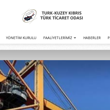
YÖNETIM KURULU
FAALIYETLERIMIZ
HABERLER
P
Türk
Kıbrıs
Türk