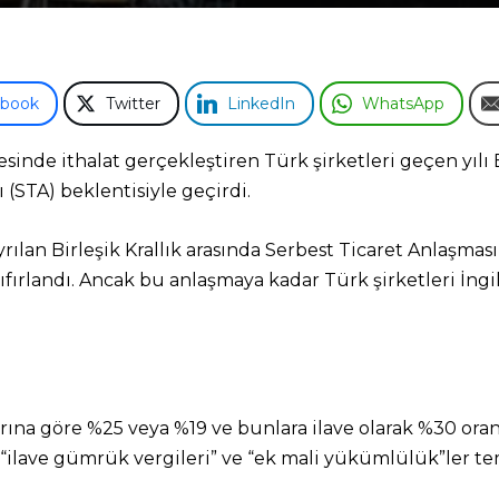
ebook
Twitter
LinkedIn
WhatsApp
yesinde ithalat gerçekleştiren Türk şirketleri geçen yılı 
(STA) beklentisiyle geçirdi.
rılan Birleşik Krallık arasında Serbest Ticaret Anlaşmas
sıfırlandı. Ancak bu anlaşmaya kadar Türk şirketleri İngil
dlarına göre %25 veya %19 ve bunlara ilave olarak %30 
 “ilave gümrük vergileri” ve “ek mali yükümlülük”ler t