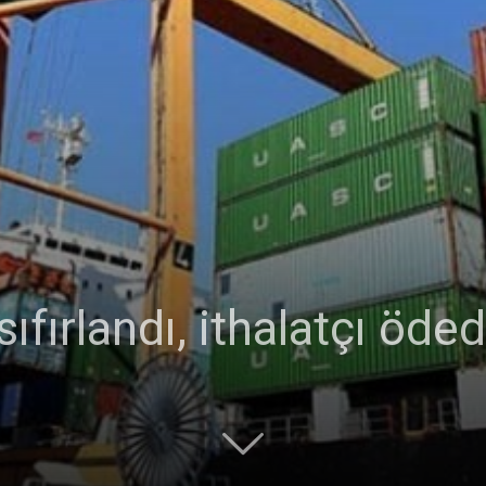
Ticaret
Odası
fırlandı, ithalatçı ödedi