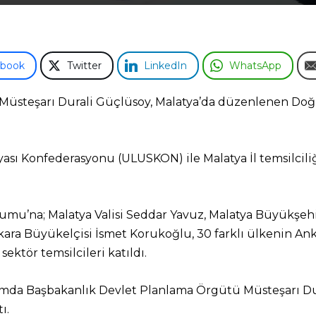
ebook
Twitter
LinkedIn
WhatsApp
Müsteşarı Durali Güçlüsoy, Malatya’da düzenlenen Doğ
ünyası Konfederasyonu (ULUSKON) ile Malatya İl temsilcili
mu’na; Malatya Valisi Seddar Yavuz, Malatya Büyükşehi
kara Büyükelçisi İsmet Korukoğlu, 30 farklı ülkenin An
sektör temsilcileri katıldı.
rumda Başbakanlık Devlet Planlama Örgütü Müsteşarı Du
ı.