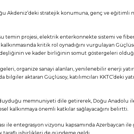
 Akdeniz’deki stratejik konumuna, genç ve eğitimli nüf
 su temin projesi, elektrik enterkonnekte sistemi ve fi
kalkınmasında kritik rol oynadığını vurgulayan Güçlüsoy
eşliğinin ve kader birliğinin somut göstergeleri olduğu
eleri, organize sanayi alanları, yenilenebilir enerji yat
da bilgiler aktaran Güçlüsoy, katılımcıları KKTC’deki ya
duyduğu memnuniyeti dile getirerek, Doğu Anadolu ile 
el kalkınmaya önemli katkılar sağlayacağını belirtti.
ası ile entegrasyon vizyonu kapsamında Azerbaycan ile 
 taraflı işbirlikleri de gündeme geldi.