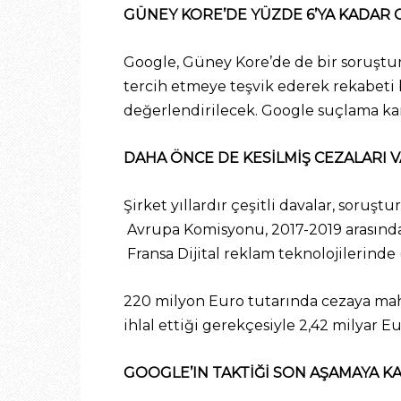
GÜNEY KORE’DE YÜZDE 6’YA KADAR C
Google, Güney Kore’de de bir soruşturm
tercih etmeye teşvik ederek rekabeti bo
değerlendirilecek. Google suçlama karş
DAHA ÖNCE DE KESİLMİŞ CEZALARI 
Şirket yıllardır çeşitli davalar, soru
Avrupa Komisyonu, 2017-2019 arasında 
Fransa Dijital reklam teknolojilerin
220 milyon Euro tutarında cezaya mah
ihlal ettiği gerekçesiyle 2,42 milyar E
GOOGLE’IN TAKTİĞİ SON AŞAMAYA K