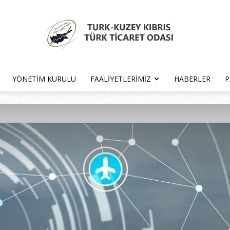
YÖNETIM KURULU
FAALIYETLERIMIZ
HABERLER
P
Türk
Kıbrıs
Türk