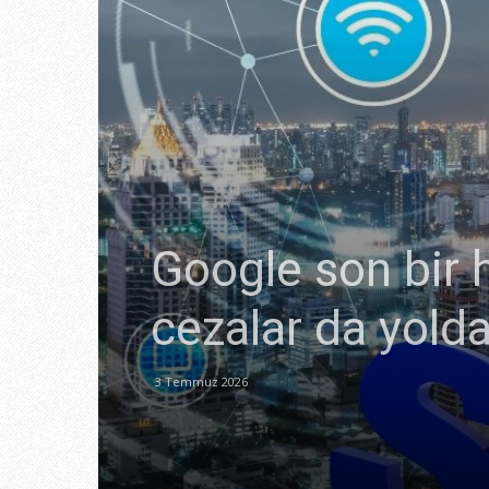
Google son bir h
cezalar da yold
3 Temmuz 2026