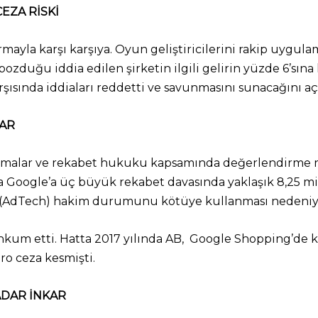
EZA RİSKİ
ayla karşı karşıya. Oyun geliştiricilerini rakip uygula
zduğu iddia edilen şirketin ilgili gelirin yüzde 6’sına 
ısında iddiaları reddetti ve savunmasını sunacağını açı
VAR
şturmalar ve rekabet hukuku kapsamında değerlendirme rap
Google’a üç büyük rekabet davasında yaklaşık 8,25 mily
de (AdTech) hakim durumunu kötüye kullanması nedeniyl
kum etti. Hatta 2017 yılında AB, Google Shopping’de k
uro ceza kesmişti.
ADAR İNKAR