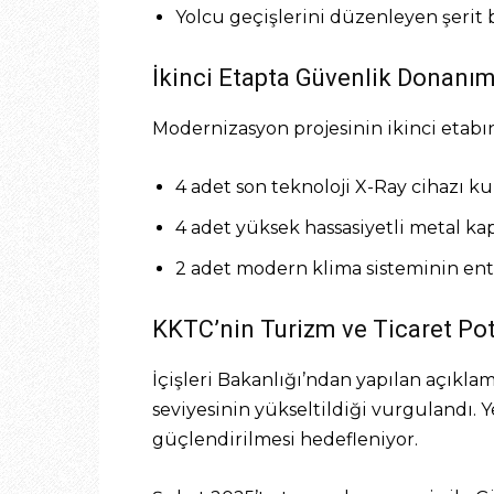
Yolcu geçişlerini düzenleyen şerit 
İkinci Etapta Güvenlik Donanı
Modernizasyon projesinin ikinci etabın
4 adet son teknoloji X-Ray cihazı 
4 adet yüksek hassasiyetli metal k
2 adet modern klima sisteminin en
KKTC’nin Turizm ve Ticaret Pot
İçişleri Bakanlığı’ndan yapılan açıkl
seviyesinin yükseltildiği vurgulandı. Y
güçlendirilmesi hedefleniyor.