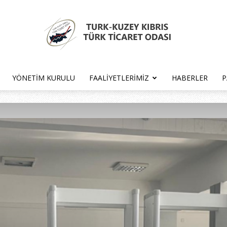
YÖNETIM KURULU
FAALIYETLERIMIZ
HABERLER
P
Türk
Kıbrıs
Türk