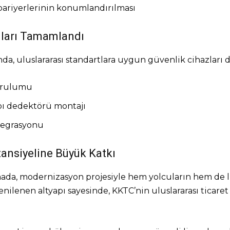
bariyerlerinin konumlandırılması
mları Tamamlandı
da, uluslararası standartlara uygun güvenlik cihazları d
kurulumu
apı dedektörü montajı
tegrasyonu
ansiyeline Büyük Katkı
amada, modernizasyon projesiyle hem yolcuların hem de 
enilenen altyapı sayesinde, KKTC’nin uluslararası ticaret