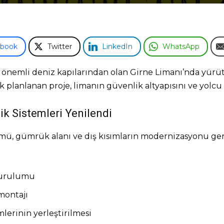
ebook
Twitter
LinkedIn
WhatsApp
 önemli deniz kapılarından olan Girne Limanı’nda yürü
ak planlanan proje, limanın güvenlik altyapısını ve yolc
lik Sistemleri Yenilendi
ümü, gümrük alanı ve dış kısımların modernizasyonu ger
kurulumu
montajı
mlerinin yerleştirilmesi