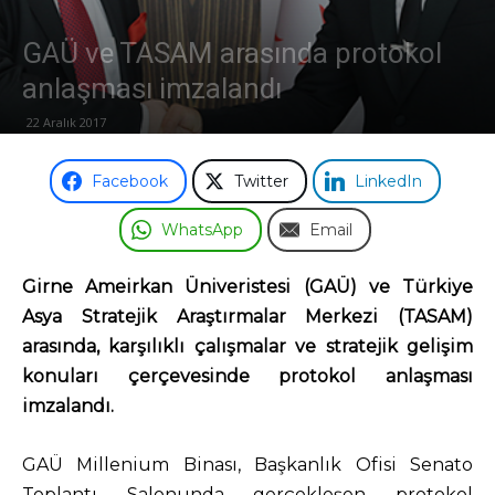
GAÜ ve TASAM arasında protokol
Odası
anlaşması imzalandı
22 Aralık 2017
Facebook
Twitter
LinkedIn
WhatsApp
Email
Girne Ameirkan Üniveristesi (GAÜ) ve Türkiye
Asya Stratejik Araştırmalar Merkezi (TASAM)
arasında, karşılıklı çalışmalar ve stratejik gelişim
konuları çerçevesinde protokol anlaşması
imzalandı.
GAÜ Millenium Binası, Başkanlık Ofisi Senato
Toplantı Salonunda gerçekleşen protokol