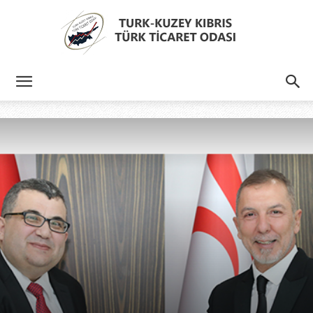
Türk
Kıbrıs
Türk
Ticaret