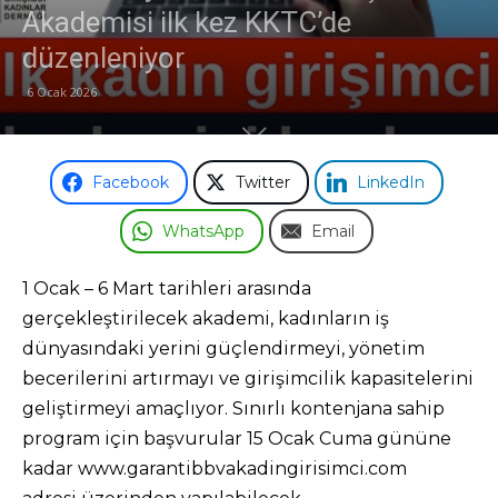
Akademisi ilk kez KKTC’de
Odası
düzenleniyor
6 Ocak 2026
Facebook
Twitter
LinkedIn
WhatsApp
Email
1 Ocak – 6 Mart tarihleri arasında
gerçekleştirilecek akademi, kadınların iş
dünyasındaki yerini güçlendirmeyi, yönetim
becerilerini artırmayı ve girişimcilik kapasitelerini
geliştirmeyi amaçlıyor. Sınırlı kontenjana sahip
program için başvurular 15 Ocak Cuma gününe
kadar www.garantibbvakadingirisimci.com