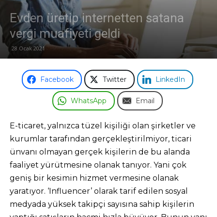
Evden üretip internetten satana
Odası
vergi muafiyeti geldi
28 Ocak 2021
Facebook
Twitter
LinkedIn
WhatsApp
Email
E-ticaret, yalnızca tüzel kişiliği olan şirketler ve
kurumlar tarafından gerçekleştirilmiyor, ticari
ünvanı olmayan gerçek kişilerin de bu alanda
faaliyet yürütmesine olanak tanıyor. Yani çok
geniş bir kesimin hizmet vermesine olanak
yaratıyor. ‘Influencer’ olarak tarif edilen sosyal
medyada yüksek takipçi sayısına sahip kişilerin