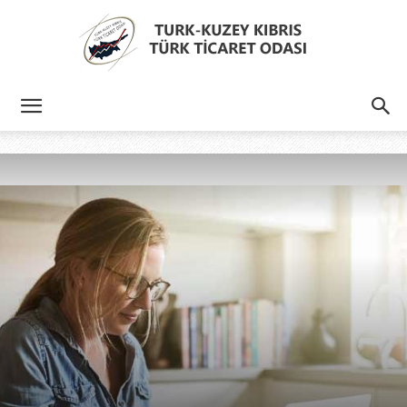
Türk
Kıbrıs
Türk
Ticaret