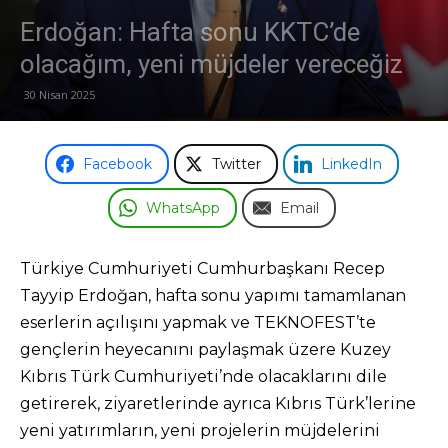
Erdoğan: Hafta sonu KKTC’de
Odası
olacağım, yeni müjdeler vereceğiz
30 Nisan 2025
Facebook
Twitter
LinkedIn
WhatsApp
Email
Türkiye Cumhuriyeti Cumhurbaşkanı Recep
Tayyip Erdoğan, hafta sonu yapımı tamamlanan
eserlerin açılışını yapmak ve TEKNOFEST’te
gençlerin heyecanını paylaşmak üzere Kuzey
Kıbrıs Türk Cumhuriyeti’nde olacaklarını dile
getirerek, ziyaretlerinde ayrıca Kıbrıs Türk’lerine
yeni yatırımların, yeni projelerin müjdelerini