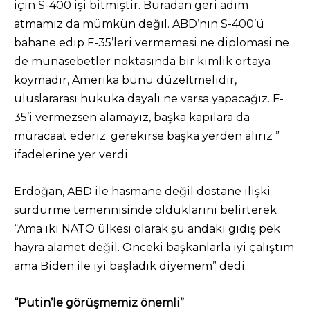
için S-400 işi bitmiştir. Buradan geri adım
atmamız da mümkün değil. ABD’nin S-400’ü
bahane edip F-35’leri vermemesi ne diplomasi ne
de münasebetler noktasında bir kimlik ortaya
koymadır, Amerika bunu düzeltmelidir,
uluslararası hukuka dayalı ne varsa yapacağız. F-
35’i vermezsen alamayız, başka kapılara da
müracaat ederiz; gerekirse başka yerden alırız ”
ifadelerine yer verdi.
Erdoğan, ABD ile hasmane değil dostane ilişki
sürdürme temennisinde olduklarını belirterek
“Ama iki NATO ülkesi olarak şu andaki gidiş pek
hayra alamet değil. Önceki başkanlarla iyi çalıştım
ama Biden ile iyi başladık diyemem” dedi.
“Putin’le görüşmemiz önemli”