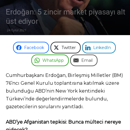
Erdoğan: 5 zincir market piyasayı alt
Odası
üst ediyor
24 Eylül 2021
Facebook
Twitter
LinkedIn
WhatsApp
Email
Cumhurbaşkanı Erdoğan, Birleşmiş Milletler (BM)
76’ncı Genel Kurulu toplantısına katılmak üzere
bulunduğu ABD’nin New York kentindeki
Türkevi’nde değerlendirmelerde bulundu,
gazetecilerin sorularını yanıtladı.
ABD’ye Afganistan tepkisi: Bunca mülteci nereye
gidecek?