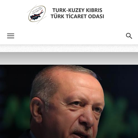
Türk
Kıbrıs
Türk
Ticaret