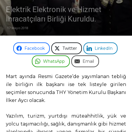
Elektrik Elektronik ve Hizmet
Odası
İhracatçıları Birliği Kuruldu.
17 Mayıs 2018
Facebook
Twitter
LinkedIn
WhatsApp
Email
Mart ayında Resmi Gazete’de yayımlanan tebliğ
ile birliğin ilk başkanı ise tek listeyle girilen
seçimler sonucunda THY Yönetim Kurulu Başkanı
İlker Aycı olacak.
Yazılım, turizm, yurtdışı müteahhitlik, yük ve
yolcu taşımacılığı, sağlık, danışmanlık gibi hizmet
alanlarında ihracat yapan firmalar bir süredir