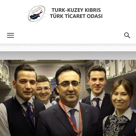
Türk
Kıbrıs
Türk
Ticaret