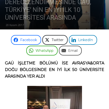
DERECELENDİRMESİNDE GAÜ,
TÜRKİYE’ NİN EN İYİ İLK 10
Odası
ÜNİVERSİTESİ ARASINDA
20 Kasım 2017
Facebook
Twitter
LinkedIn
WhatsApp
Email
GAÜ İŞLETME BÖLÜMÜ İSE AVRASYA&ORTA
DOĞU BÖLGESİNDE EN İYİ İLK 50 ÜNİVERSİTE
ARASINDA YER ALDI