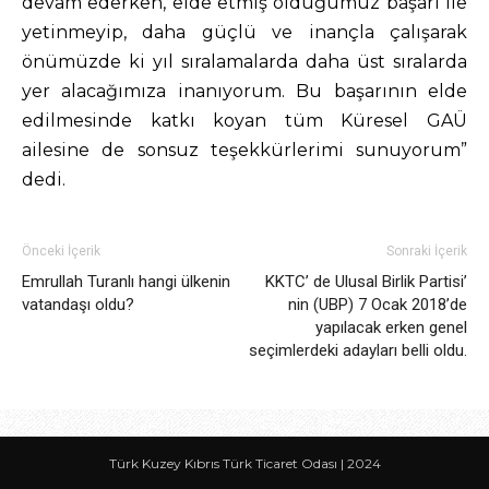
devam ederken, elde etmiş olduğumuz başarı ile
yetinmeyip, daha güçlü ve inançla çalışarak
önümüzde ki yıl sıralamalarda daha üst sıralarda
yer alacağımıza inanıyorum. Bu başarının elde
edilmesinde katkı koyan tüm Küresel GAÜ
ailesine de sonsuz teşekkürlerimi sunuyorum”
dedi.
Önceki İçerik
Sonraki İçerik
Emrullah Turanlı hangi ülkenin
KKTC’ de Ulusal Birlik Partisi’
vatandaşı oldu?
nin (UBP) 7 Ocak 2018’de
yapılacak erken genel
seçimlerdeki adayları belli oldu.
Türk Kuzey Kıbrıs Türk Ticaret Odası | 2024