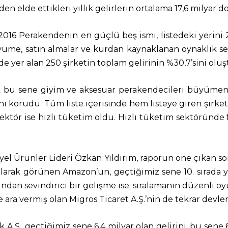
en elde ettikleri yıllık gelirlerin ortalama 17,6 milyar 
16 Perakendenin en güçlü beş ismi, listedeki yerini 20
üyüme, satın almalar ve kurdan kaynaklanan oynaklık seb
stede yer alan 250 şirketin toplam gelirinin %30,7’sini olu
ak bu sene giyim ve aksesuar perakendecileri büyümen
ini korudu. Tüm liste içerisinde hem listeye giren şirket 
ektör ise hızlı tüketim oldu. Hızlı tüketim sektöründe 
el Ürünler Lideri Özkan Yıldırım, raporun öne çıkan son
larak görünen Amazon’un, geçtiğimiz sene 10. sırada ye
ından sevindirici bir gelişme ise; sıralamanın düzenli o
e ara vermiş olan Migros Ticaret A.Ş.’nin de tekrar devler
k A.Ş., geçtiğimiz sene 6,4 milyar olan gelirini, bu sene 