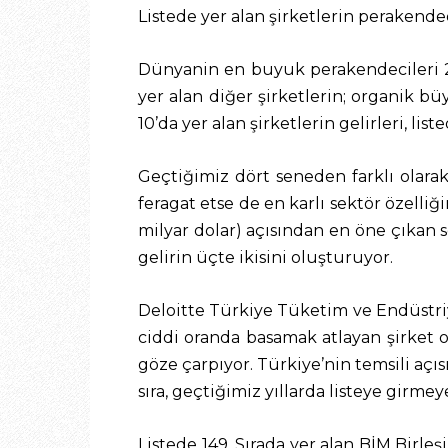
Listede yer alan şirketlerin perakended
Dünyanin en buyuk perakendecileri 20
yer alan diğer şirketlerin; organik b
10’da yer alan şirketlerin gelirleri, li
Geçtiğimiz dört seneden farklı olar
feragat etse de en karlı sektör özelliğ
milyar dolar) açısından en öne çıkan s
gelirin üçte ikisini oluşturuyor.
Deloitte Türkiye Tüketim ve Endüstriy
ciddi oranda basamak atlayan şirket o
göze çarpıyor. Türkiye’nin temsili açıs
sıra, geçtiğimiz yıllarda listeye girmey
Listede 149. Sırada yer alan BİM Birleşi