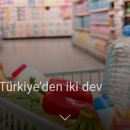
Ticaret
Odası
Türkiye’den iki dev