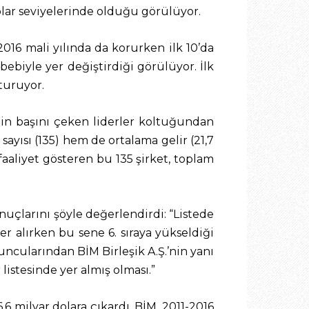
dolar seviyelerinde olduğu görülüyor.
16 mali yılında da korurken ilk 10’da
ebiyle yer değiştirdiği görülüyor. İlk
şturuyor.
in başını çeken liderler koltuğundan
sayısı (135) hem de ortalama gelir (21,7
faaliyet gösteren bu 135 şirket, toplam
uçlarını şöyle değerlendirdi: “Listede
r alırken bu sene 6. sıraya yükseldiği
yuncularından BİM Birleşik A.Ş.’nin yanı
 listesinde yer almış olması.”
6,6 milyar dolara çıkardı. BİM, 2011-2016