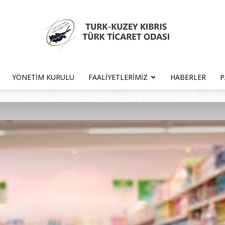
YÖNETIM KURULU
FAALIYETLERIMIZ
HABERLER
P
Türk
Kıbrıs
Türk