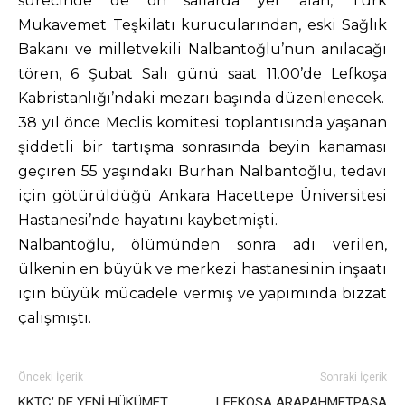
sürecinde de ön saflarda yer alan, Türk
Mukavemet Teşkilatı kurucularından, eski Sağlık
Bakanı ve milletvekili Nalbantoğlu’nun anılacağı
tören, 6 Şubat Salı günü saat 11.00’de Lefkoşa
Kabristanlığı’ndaki mezarı başında düzenlenecek.
38 yıl önce Meclis komitesi toplantısında yaşanan
şiddetli bir tartışma sonrasında beyin kanaması
geçiren 55 yaşındaki Burhan Nalbantoğlu, tedavi
için götürüldüğü Ankara Hacettepe Üniversitesi
Hastanesi’nde hayatını kaybetmişti.
Nalbantoğlu, ölümünden sonra adı verilen,
ülkenin en büyük ve merkezi hastanesinin inşaatı
için büyük mücadele vermiş ve yapımında bizzat
çalışmıştı.
Önceki İçerik
Sonraki İçerik
KKTC’ DE YENİ HÜKÜMET
LEFKOŞA ARAPAHMETPAŞA