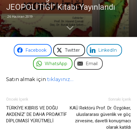
JEOPOLİTİĞİ” Kitabı Yayınlandı
Odası
26 Haziran 2019
Facebook
Twitter
LinkedIn
WhatsApp
Email
Satın almak için
tıklayınız…
Önceki İçerik
Sonraki İçerik
TÜRKİYE KIBRIS VE DOĞU
KAÜ Rektörü Prof. Dr. Özgöker,
AKDENİZ’ DE DAHA PROAKTİF
uluslararası güvenlik ve göç
DİPLOMASİ YÜRÜTMELİ
zirvesine, davetli konuşmacı
olarak katıldı