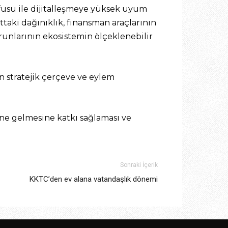
fusu ile dijitalleşmeye yüksek uyum
aki dağınıklık, finansman araçlarının
 sorunlarının ekosistemin ölçeklenebilir
n stratejik çerçeve ve eylem
ine gelmesine katkı sağlaması ve
Sonraki İçerik
KKTC’den ev alana vatandaşlık dönemi