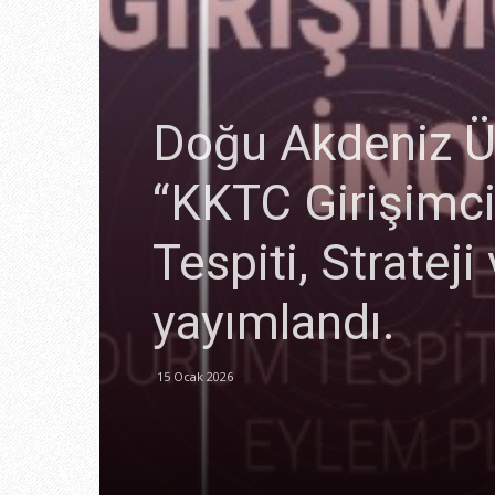
Doğu Akdeniz Ün
“KKTC Girişimci
Tespiti, Stratej
yayımlandı.
15 Ocak 2026