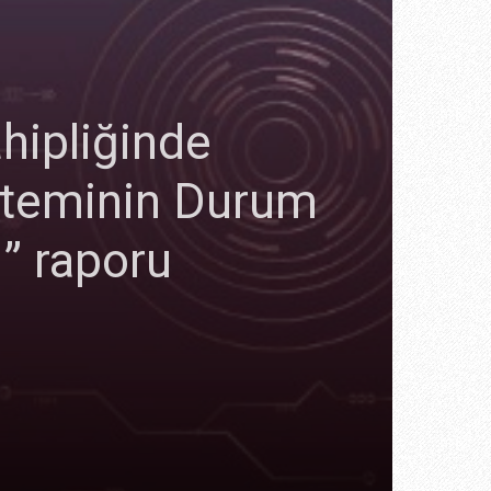
hipliğinde
isteminin Durum
ı” raporu