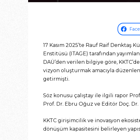
Fac
17 Kasım 2025’te Rauf Raif Denktaş Kül
Enstitüsü (ITAGE) tarafından yayımlan
DAÜ’den verilen bilgiye göre, KKTC’de 
vizyon oluşturmak amacıyla düzenlenen
getirmişti.
Söz konusu çalıştay ile ilgili rapor P
Prof. Dr. Ebru Oğuz ve Editör Doç. Dr. 
KKTC girişimcilik ve inovasyon ekosi
dönüşüm kapasitesini belirleyen yapıs