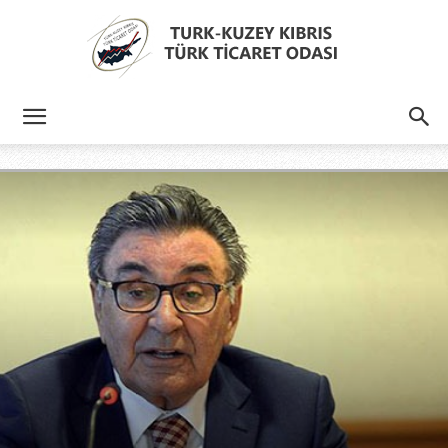
Türk
Kıbrıs
Türk
Ticaret