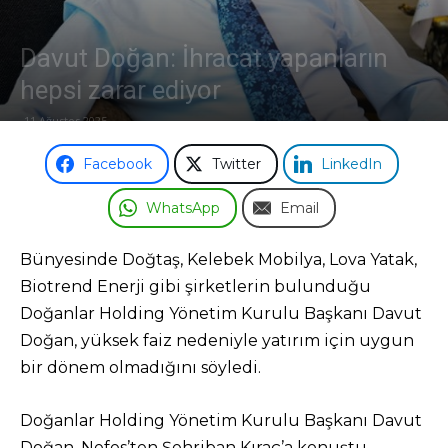
Odası
Davut Doğan: İhracat yapanların
hepsi zarar ediyor
11 Ağustos 2025
Facebook
Twitter
LinkedIn
WhatsApp
Email
Bünyesinde Doğtaş, Kelebek Mobilya, Lova Yatak,
Biotrend Enerji gibi şirketlerin bulunduğu
Doğanlar Holding Yönetim Kurulu Başkanı Davut
Doğan, yüksek faiz nedeniyle yatırım için uygun
bir dönem olmadığını söyledi.
Doğanlar Holding Yönetim Kurulu Başkanı Davut
Doğan, Nefes’ten Şehriban Kıraç’a konuştu.