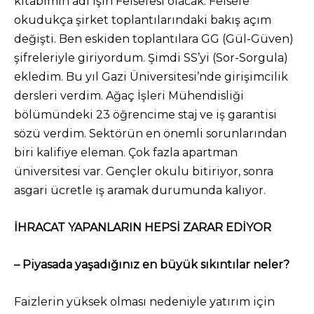
kitabımın adı İşin Felsefesi olacak. Felsefe
okudukça şirket toplantılarındaki bakış açım
değişti. Ben eskiden toplantılara GG (Gül-Güven)
şifreleriyle giriyordum. Şimdi SS’yi (Sor-Sorgula)
ekledim. Bu yıl Gazi Üniversitesi’nde girişimcilik
dersleri verdim. Ağaç İşleri Mühendisliği
bölümündeki 23 öğrencime staj ve iş garantisi
sözü verdim. Sektörün en önemli sorunlarından
biri kalifiye eleman. Çok fazla apartman
üniversitesi var. Gençler okulu bitiriyor, sonra
asgari ücretle iş aramak durumunda kalıyor.
İHRACAT YAPANLARIN HEPSİ ZARAR EDİYOR
– Piyasada yaşadığınız en büyük sıkıntılar neler?
Faizlerin yüksek olması nedeniyle yatırım için