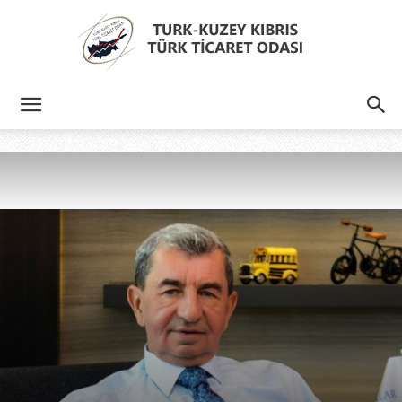
Türk
Kıbrıs
Türk
Ticaret