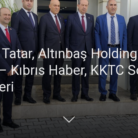
Ticaret
tar, Altınbaş Holding’i
 – Kıbrıs Haber, KKTC 
Odası
eri