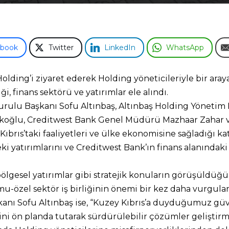
ebook
Twitter
LinkedIn
WhatsApp
lding’i ziyaret ederek Holding yöneticileriyle bir araya
i, finans sektörü ve yatırımlar ele alındı.
urulu Başkanı Sofu Altınbaş, Altınbaş Holding Yönetim 
koğlu, Creditwest Bank Genel Müdürü Mazhaar Zahar ve
Kıbrıs’taki faaliyetleri ve ülke ekonomisine sağladığı k
deki yatırımlarını ve Creditwest Bank’ın finans alanında
 bölgesel yatırımlar gibi stratejik konuların görüşüldü
u-özel sektör iş birliğinin önemi bir kez daha vurgulan
anı Sofu Altınbaş ise, “Kuzey Kıbrıs’a duyduğumuz güv
iğini ön planda tutarak sürdürülebilir çözümler gelişti