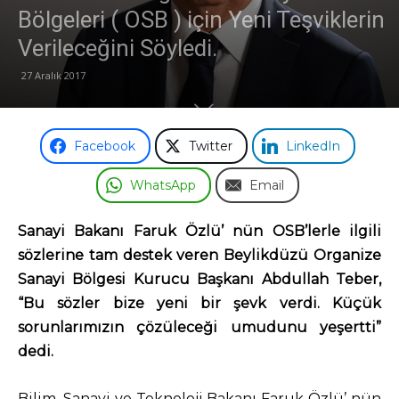
Bölgeleri ( OSB ) için Yeni Teşviklerin
Odası
Verileceğini Söyledi.
27 Aralık 2017
Facebook
Twitter
LinkedIn
WhatsApp
Email
Sanayi Bakanı Faruk Özlü’ nün OSB’lerle ilgili
sözlerine tam destek veren Beylikdüzü Organize
Sanayi Bölgesi Kurucu Başkanı Abdullah Teber,
“Bu sözler bize yeni bir şevk verdi. Küçük
sorunlarımızın çözüleceği umudunu yeşertti”
dedi.
Bilim, Sanayi ve Teknoloji Bakanı Faruk Özlü’ nün