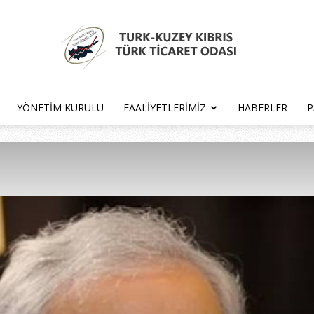
YÖNETIM KURULU
FAALIYETLERIMIZ
HABERLER
P
Türk
Kıbrıs
Türk