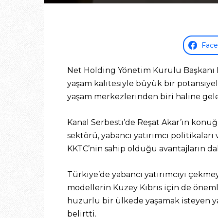
Fac
Net Holding Yönetim Kurulu Başkanı Bes
yaşam kalitesiyle büyük bir potansiye
yaşam merkezlerinden biri haline gele
Kanal Serbesti’de Reşat Akar’ın konu
sektörü, yabancı yatırımcı politikalar
KKTC’nin sahip olduğu avantajların d
Türkiye’de yabancı yatırımcıyı çekm
modellerin Kuzey Kıbrıs için de önemli 
huzurlu bir ülkede yaşamak isteyen yat
belirtti.