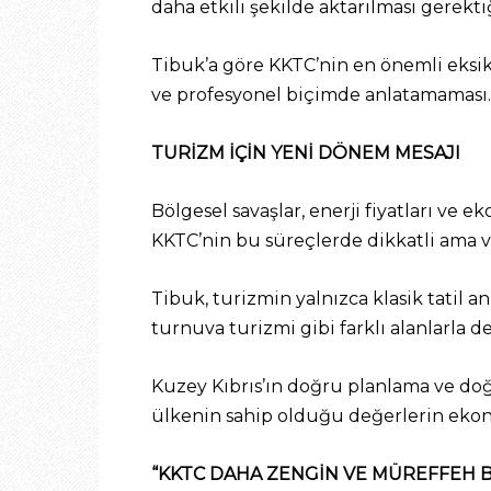
daha etkili şekilde aktarılması gerektiğ
Tibuk’a göre KKTC’nin en önemli eksikl
ve profesyonel biçimde anlatamaması.
TURİZM İÇİN YENİ DÖNEM MESAJI
Bölgesel savaşlar, enerji fiyatları v
KKTC’nin bu süreçlerde dikkatli ama v
Tibuk, turizmin yalnızca klasik tatil a
turnuva turizmi gibi farklı alanlarla d
Kuzey Kıbrıs’ın doğru planlama ve doğ
ülkenin sahip olduğu değerlerin eko
“KKTC DAHA ZENGİN VE MÜREFFEH Bİ