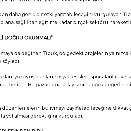
en daha geniş bir etki yaratabileceğini vurgulayan Tibu
rana, sağlıktan eğitime kadar birçok sektörü hareketlen
ELİ DOĞRU OKUNMALI”
maya da değinen Tibuk, bölgedeki projelerin yalnızca 
 söyledi.
ları, yürüyüş alanları, sosyal tesisleri, spor alanları ve 
nu belirtti. Bu pazarlama anlayışının doğru değerlendi
n düzenlemelerin bu ivmeyi zayıflatabileceğine dikkat 
la yol alması gerektiğini vurguladı.