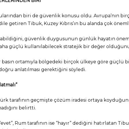
ERLERİNDEN BİRİ”
ularından biri de güvenlik konusu oldu. Avrupa’nın bi
ı dile getiren Tibuk, Kuzey Kıbrıs’ın bu alanda çok önem
yabildiğini, güvenlik duygusunun günlük hayatın öneml
ha güçlü kullanılabilecek stratejik bir değer olduğunu 
ür basın ortamıyla bölgedeki birçok ülkeye göre güçlü b
ğru anlatılması gerektiğini söyledi.
latmalı”
ürk tarafının geçmişte çözüm iradesi ortaya koyduğunu
ığını belirtti.
“evet”, Rum tarafının ise “hayır” dediğini hatırlatan 