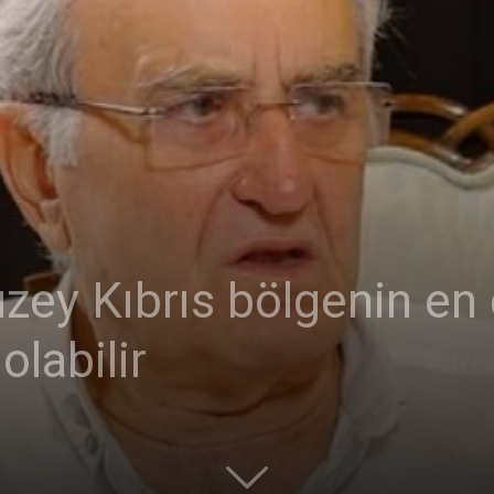
Ticaret
Odası
zey Kıbrıs bölgenin en
olabilir