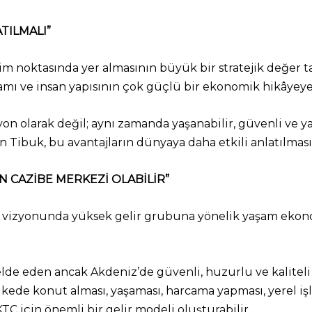
TILMALI”
im noktasında yer almasının büyük bir stratejik değer ta
rtamı ve insan yapısının çok güçlü bir ekonomik hikâyey
yon olarak değil; aynı zamanda yaşanabilir, güvenli ve yat
 Tibuk, bu avantajların dünyaya daha etkili anlatılması 
İN CAZİBE MERKEZİ OLABİLİR”
a vizyonunda yüksek gelir grubuna yönelik yaşam ekono
elde eden ancak Akdeniz’de güvenli, huzurlu ve kaliteli 
ülkede konut alması, yaşaması, harcama yapması, yerel 
C için önemli bir gelir modeli oluşturabilir.