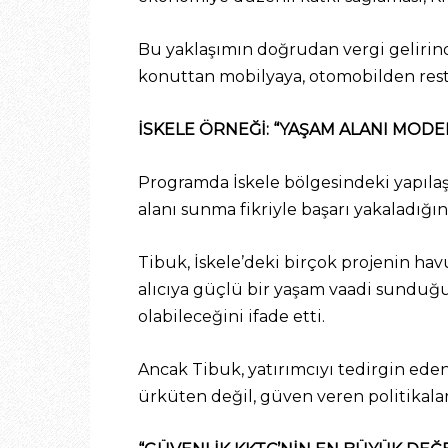
Bu yaklaşımın doğrudan vergi gelirind
konuttan mobilyaya, otomobilden resto
İSKELE ÖRNEĞİ: “YAŞAM ALANI MOD
Programda İskele bölgesindeki yapılaş
alanı sunma fikriyle başarı yakaladığını
Tibuk, İskele’deki birçok projenin havuz
alıcıya güçlü bir yaşam vaadi sunduğu
olabileceğini ifade etti.
Ancak Tibuk, yatırımcıyı tedirgin ede
ürküten değil, güven veren politikalar