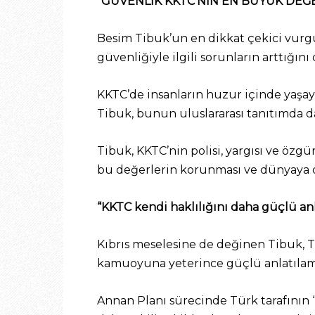
“GÜVENLİK KKTC’NİN EN BÜYÜK DEĞ
Besim Tibuk’un en dikkat çekici vurg
güvenliğiyle ilgili sorunların arttığın
KKTC’de insanların huzur içinde yaşa
Tibuk, bunun uluslararası tanıtımda da
Tibuk, KKTC’nin polisi, yargısı ve özg
bu değerlerin korunması ve dünyaya do
“KKTC kendi haklılığını daha güçlü an
Kıbrıs meselesine de değinen Tibuk, T
kamuoyuna yeterince güçlü anlatılamad
Annan Planı sürecinde Türk tarafının 