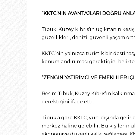
“KKTC’NİN AVANTAJLARI DOĞRU ANLA
Tibuk, Kuzey Kıbrıs’ın üç kıtanın kesiş
güzellikleri, denizi, güvenli yaşam o
KKTC’nin yalnızca turistik bir destinas
konumlandırılması gerektiğini belirten
“ZENGİN YATIRIMCI VE EMEKLİLER İÇ
Besim Tibuk, Kuzey Kıbrıs’ın kalkınm
gerektiğini ifade etti.
Tibuk’a göre KKTC, yurt dışında gelir 
merkez haline gelebilir. Bu kişilerin 
ekonomiye düzenli katkı sağlaması, KKT