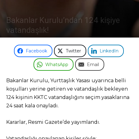
Odası
Bakanlar Kurulu’ndan 124 kişiye
vatandaşlık!
24 Ağustos 2025
Facebook
Twitter
LinkedIn
WhatsApp
Email
Bakanlar Kurulu, Yurttaşlık Yasası uyarınca belli
koşulları yerine getiren ve vatandaşlık bekleyen
124 kişinin KKTC vatandaşlığını seçim yasaklarına
24 saat kala onayladı.
Kararlar, Resmi Gazete’de yayımlandı.
Vatandaşlığı onaylanan kişiler şöyle: