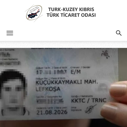
Türk
Kıbrıs
Türk
Ticaret