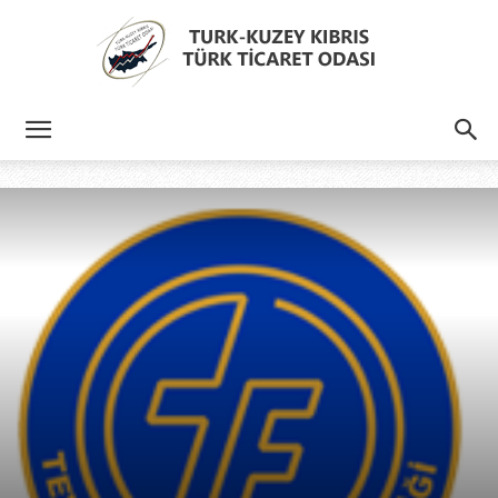
Türk
Kıbrıs
Türk
Ticaret