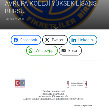
AVRUPA KOLEJİ YÜKSEK LİSANS
BURSU
Odası
28 Kasım 2018
Facebook
Twitter
LinkedIn
WhatsApp
Email