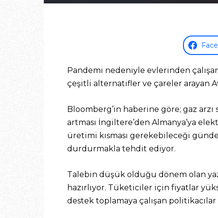
Fac
Pandemi nedeniyle evlerinden çalışanl
çeşitli alternatifler ve çareler arayan
Bloomberg’in haberine göre; gaz arzı s
artması İngiltere’den Almanya’ya elekt
üretimi kısması gerekebileceği günde
durdurmakla tehdit ediyor.
Talebin düşük olduğu dönem olan yaz m
hazırlıyor. Tüketiciler için fiyatlar yü
destek toplamaya çalışan politikacılar 