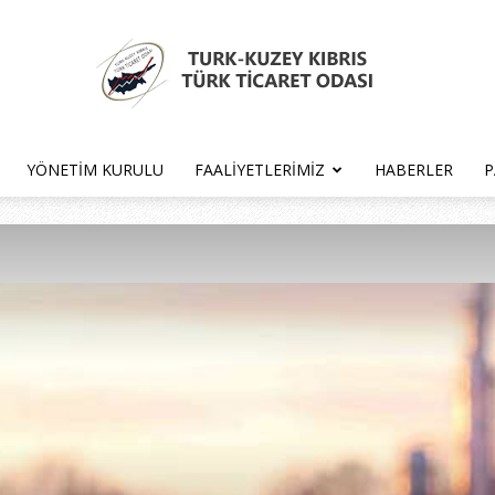
YÖNETIM KURULU
FAALIYETLERIMIZ
HABERLER
P
Türk
Kıbrıs
Türk