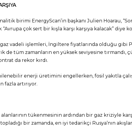
ARŞIYA
alitik birimi EnergyScan’in başkanı Julien Hoarau, “So
 “Avrupa çok sert bir kışla karşı karşıya kalacak” diye k
z vadeli işlemleri, İngiltere fiyatlarında olduğu gibi 
ektrik de tüm zamanların en yüksek seviyesine tırmandı,
ontrat da rekor kırdı.
lenebilir enerji üretimini engellerken, fosil yakıtla çal
 fazla artırıyor.
alanlarının tükenmesinin ardından bir gaz kriziyle karşı 
 topladığı bir zamanda, en iyi tedarikçi Rusya’nın akışla