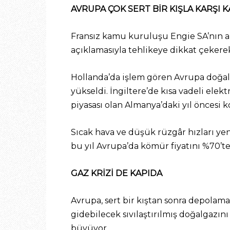
AVRUPA ÇOK SERT BİR KIŞLA KARŞI K
Fransız kamu kuruluşu Engie SA’nın an
açıklamasıyla tehlikeye dikkat çekerek
Hollanda’da işlem gören Avrupa doğalga
yükseldi. İngiltere’de kısa vadeli el
piyasası olan Almanya’daki yıl öncesi k
Sıcak hava ve düşük rüzgâr hızları yeni
bu yıl Avrupa’da kömür fiyatını %70’ten
GAZ KRİZİ DE KAPIDA
Avrupa, sert bir kıştan sonra depolama 
gidebilecek sıvılaştırılmış doğalgazını
büyüyor.