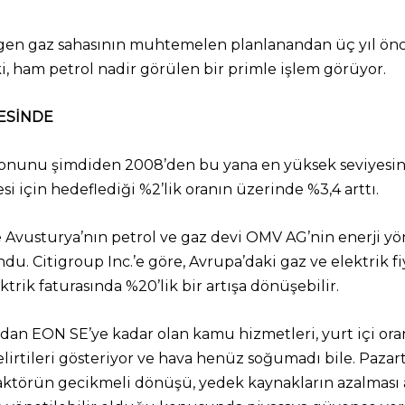
gen gaz sahasının muhtemelen planlanandan üç yıl önc
ki, ham petrol nadir görülen bir primle işlem görüyor.
VESİNDE
syonunu şimdiden 2008’den bu yana en yüksek seviyesine
 için hedeflediği %2’lik oranın üzerinde %3,4 arttı.
 Avusturya’nın petrol ve gaz devi OMV AG’nin enerji yö
. Citigroup Inc.’e göre, Avrupa’daki gaz ve elektrik fi
ektrik faturasında %20’lik bir artışa dönüşebilir.
’dan EON SE’ye kadar olan kamu hizmetleri, yurt içi oran
elirtileri gösteriyor ve hava henüz soğumadı bile. Pazart
reaktörün gecikmeli dönüşü, yedek kaynakların azalmas