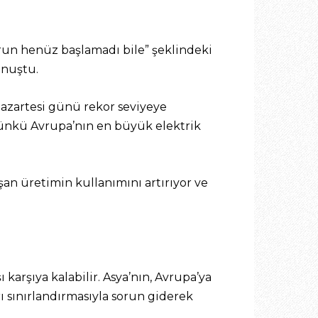
run henüz başlamadı bile” şeklindeki
onuştu.
Pazartesi günü rekor seviyeye
 çünkü Avrupa’nın en büyük elektrik
ışan üretimin kullanımını artırıyor ve
karşıya kalabilir. Asya’nın, Avrupa’ya
rı sınırlandırmasıyla sorun giderek