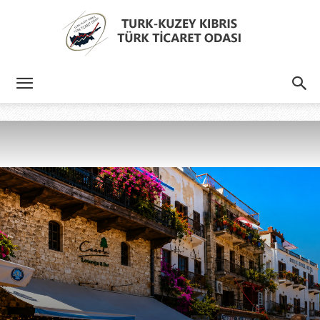
Türk
Kıbrıs
Türk
Ticaret