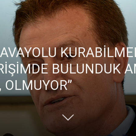
Ticaret
 HAVAYOLU KURABİLME
RİŞİMDE BULUNDUK 
Odası
, OLMUYOR”