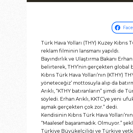
Fac
Türk Hava Yolları (THY) Kuzey Kıbrıs T
reklam filminin lansmanı yapıldı.
Bayındırlık ve Ulaştırma Bakanı Erhan
belirterek, THY’nin gerçekten global b
Kıbrıs Türk Hava Yolları’nın (KTHY) THY
yöneteceğiz’ mottosuyla alıp da batır
Arıklı, “KTHY batıranların” şimdi de Tü
söyledi. Erhan Arıklı, KKTC’ye yeni ufu
aşmak gerçekten çok zor.” dedi.
Kendisinin Kıbrıs Türk Hava Yolları’n
“Maalesef başaramadık. Olmuyor.” şek
Türkiye Büyükelçiliği ve Türkiye yetkil