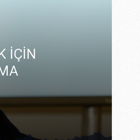
K İÇİN
AMA