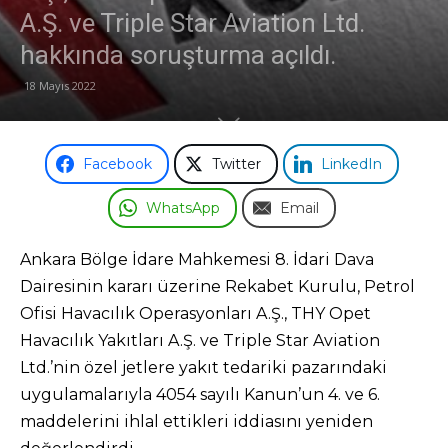
A.Ş. ve Triple Star Aviation Ltd.
Odası
hakkında soruşturma açıldı.
18 Mayıs 2022
Facebook
Twitter
LinkedIn
WhatsApp
Email
Ankara Bölge İdare Mahkemesi 8. İdari Dava
Dairesinin kararı üzerine Rekabet Kurulu, Petrol
Ofisi Havacılık Operasyonları A.Ş., THY Opet
Havacılık Yakıtları A.Ş. ve Triple Star Aviation
Ltd.’nin özel jetlere yakıt tedariki pazarındaki
uygulamalarıyla 4054 sayılı Kanun’un 4. ve 6.
maddelerini ihlal ettikleri iddiasını yeniden