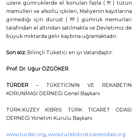
üzere gümrüklerde el konulan fazla ( !!!! ) tütün
mamülleri ve alkollü içkileri, Maliyenin kayıtlarına
girmediği için dürüst ( !!!!! ) gümrük memurları
tarafından el altından satılmakta ve Devletimiz de
büyük miktarda gelir kaybına uğramaktadır.
Son söz:
Bilinçli Tüketici en iyi Vatandaştır.
Prof. Dr. Uğur ÖZGÖKER
TÜRDER
– TÜKETİCİNİN VE REKABETİN
KORUNMASI DERNEĞİ Genel Başkanı
TÜRK-KUZEY KIBRIS TÜRK TİCARET ODASI
DERNEĞİ Yönetim Kurulu Başkanı
www.turder.org
,
www.turkkibristicaretodasi.org