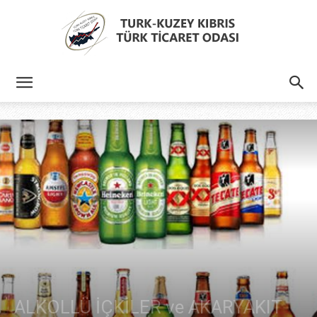
Türk
Kıbrıs
Türk
Ticaret
ALKOLLÜ İÇKİLER ve AKARYAKIT