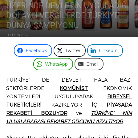
ÜZERİNDE DEVLETİN UYGULADIĞI
Odası
DOLAYLI VERGİLERDE TÜRKİYE
DÜNYA ŞAMPİYONU
11 Ekim 2017
Facebook
Twitter
LinkedIn
WhatsApp
Email
TÜRKİYE’ DE DEVLET HALA BAZI
SEKTÖRLERDE
KOMÜNİST
EKONOMİK
YÖNTEMLERİ UYGULUYARAK
BİREYSEL
TÜKETİCİLERİ
KAZIKLIYOR
İÇ PİYASADA
REKABETİ BOZUYOR
ve
TÜRKİYE’ NİN
ULUSLARARASI REKABET GÜCÜNÜ AZALTIYOR
.
Akaryakıtta olduğu gibi alkollü içki fiyatları