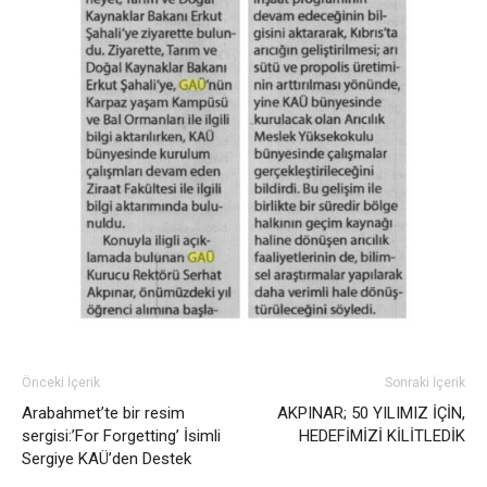
Önceki İçerik
Sonraki İçerik
Arabahmet’te bir resim
AKPINAR; 50 YILIMIZ İÇİN,
sergisi:’For Forgetting’ İsimli
HEDEFİMİZİ KİLİTLEDİK
Sergiye KAÜ’den Destek