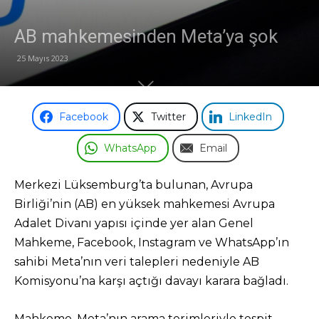
Odası
AB mahkemesinden Meta’ya şok
25 Mayıs 2023
Facebook
Twitter
LinkedIn
WhatsApp
Email
Merkezi Lüksemburg’ta bulunan, Avrupa
Birliği’nin (AB) en yüksek mahkemesi Avrupa
Adalet Divanı yapısı içinde yer alan Genel
Mahkeme, Facebook, Instagram ve WhatsApp’ın
sahibi Meta’nın veri talepleri nedeniyle AB
Komisyonu’na karşı açtığı davayı karara bağladı.
Mahkeme, Meta’nın arama terimleriyle tespit