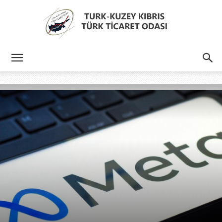
Türk
Kıbrıs
Türk
Ticaret