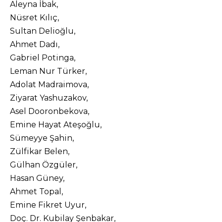
Aleyna İbak,
Nüsret Kılıç,
Sultan Delioğlu,
Ahmet Dadı,
Gabriel Potinga,
Leman Nur Türker,
Adolat Madraimova,
Ziyarat Yashuzakov,
Asel Dooronbekova,
Emine Hayat Ateşoğlu,
Sümeyye Şahin,
Zülfikar Belen,
Gülhan Özgüler,
Hasan Güney,
Ahmet Topal,
Emine Fikret Uyur,
Doç. Dr. Kubilay Şenbakar,