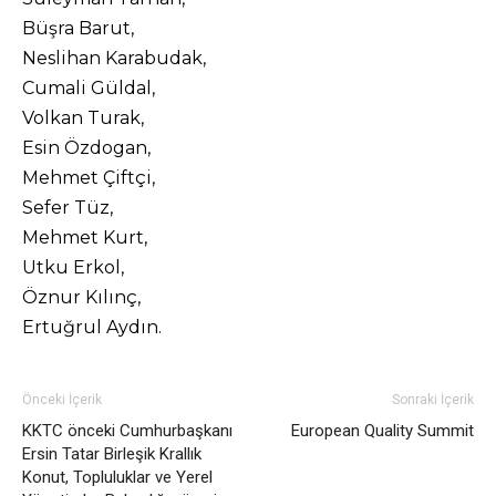
Büşra Barut,
Neslihan Karabudak,
Cumali Güldal,
Volkan Turak,
Esin Özdogan,
Mehmet Çiftçi,
Sefer Tüz,
Mehmet Kurt,
Utku Erkol,
Öznur Kılınç,
Ertuğrul Aydın.
Önceki İçerik
Sonraki İçerik
KKTC önceki Cumhurbaşkanı
European Quality Summit
Ersin Tatar Birleşik Krallık
Konut, Topluluklar ve Yerel