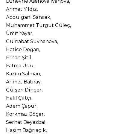
Dzhevrie Asenova Ivanova,
Ahmet Yıldız,
Abdulgani Sancak,
Muhammet Turgut Güleç,
Ümit Yayar,
Gulnabat Suvhanova,
Hatice Doğan,
Erhan Şitil,
Fatma Uslu,
Kazım Salman,
Ahmet Batıray,
Gülşen Dinçer,
Halil Çiftçi,
Adem Çapur,
Korkmaz Göçer,
Serhat Beyazbal,
Haşim Bağrıaçık,