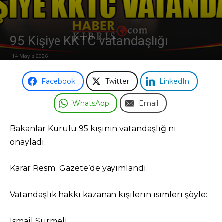
Odası
95 Kişiye KKTC vatandaşlığı
14 Mayıs 2026
Facebook
Twitter
LinkedIn
WhatsApp
Email
Bakanlar Kurulu 95 kişinin vatandaşlığını
onayladı.
Karar Resmi Gazete’de yayımlandı.
Vatandaşlık hakkı kazanan kişilerin isimleri şöyle:
İsmail Sürmeli,