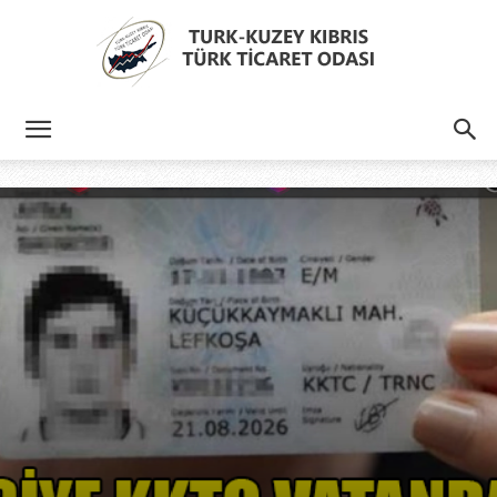
Türk
Kıbrıs
Türk
Ticaret