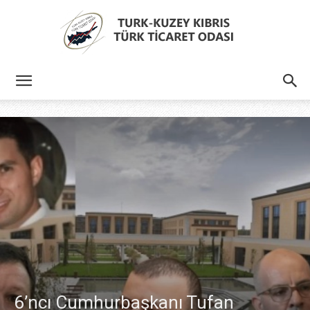
Türk
Kıbrıs
Türk
Ticaret
6’ncı Cumhurbaşkanı Tufan