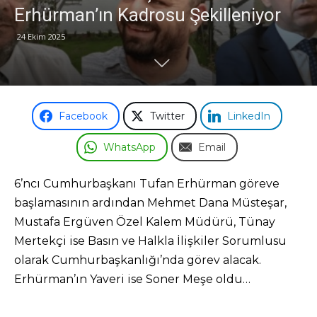
Erhürman’ın Kadrosu Şekilleniyor
Odası
24 Ekim 2025
Facebook
Twitter
LinkedIn
WhatsApp
Email
6’ncı Cumhurbaşkanı Tufan Erhürman göreve
başlamasının ardından Mehmet Dana Müsteşar,
Mustafa Ergüven Özel Kalem Müdürü, Tünay
Mertekçi ise Basın ve Halkla İlişkiler Sorumlusu
olarak Cumhurbaşkanlığı’nda görev alacak.
Erhürman’ın Yaveri ise Soner Meşe oldu…