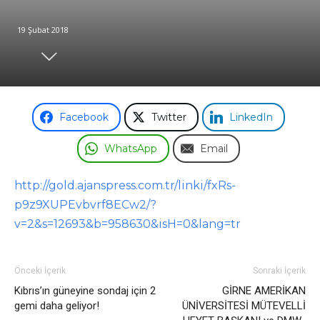
19 Şubat 2018
Odası
Facebook
Twitter
LinkedIn
WhatsApp
Email
http://gold.ajanspress.com.tr/linki/fxRs-
p9z9XUPEvbvrf8ECw2/?
v=2&s=12693&b=958630&isH=0&lang=tr
Önceki İçerik
Sonraki İçerik
Kıbrıs’ın güneyine sondaj için 2
GİRNE AMERİKAN
gemi daha geliyor!
ÜNİVERSİTESİ MÜTEVELLİ