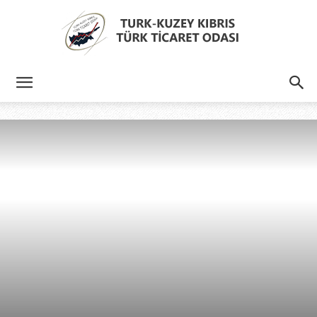
Türk
Kıbrıs
Türk
Ticaret