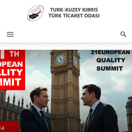
Türk
Kıbrıs
Türk
Ticaret