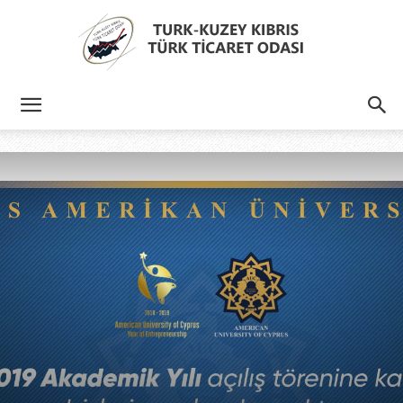
Türk
Kıbrıs
Türk
Ticaret