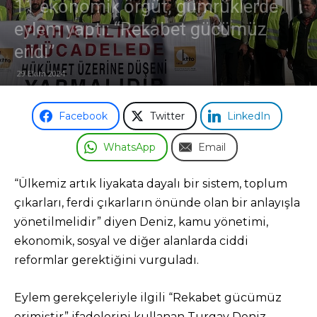
11 ekonomik örgüt, gümrüklerde
eylem yaptı: “Rekabet gücümüz
Odası
eridi”
29 Ekim 2024
Facebook
Twitter
LinkedIn
WhatsApp
Email
“Ülkemiz artık liyakata dayalı bir sistem, toplum
çıkarları, ferdi çıkarların önünde olan bir anlayışla
yönetilmelidir” diyen Deniz, kamu yönetimi,
ekonomik, sosyal ve diğer alanlarda ciddi
reformlar gerektiğini vurguladı.
Eylem gerekçeleriyle ilgili “Rekabet gücümüz
erimiştir” ifadelerini kullanan Turgay Deniz,