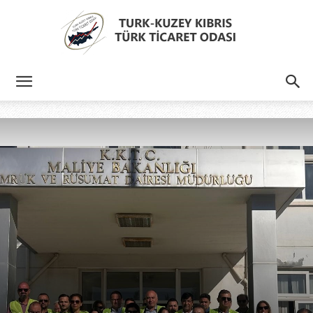
Türk
Kıbrıs
Türk
Ticaret