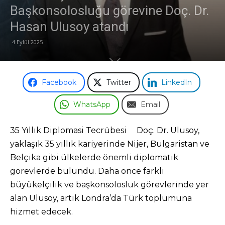
Başkonsolosluğu görevine Doç. Dr.
Odası
Hasan Ulusoy atandı
4 Eylül 2025
Facebook
Twitter
LinkedIn
WhatsApp
Email
35 Yıllık Diplomasi Tecrübesi Doç. Dr. Ulusoy,
yaklaşık 35 yıllık kariyerinde Nijer, Bulgaristan ve
Belçika gibi ülkelerde önemli diplomatik
görevlerde bulundu. Daha önce farklı
büyükelçilik ve başkonsolosluk görevlerinde yer
alan Ulusoy, artık Londra’da Türk toplumuna
hizmet edecek.